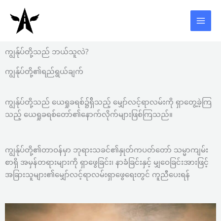
Skip
to
content
ကျွန်ုပ်တို့သည် ဘယ်သူလဲ?
ကျွန်ုပ်တို့၏ရည်ရွယ်ချက်
ကျွန်ုပ်တို့သည် ယေရှုခရစ်၌ရှ်ိသည့် မျှော်လင့်ရာလမ်းကို ရှာတွေ့ခဲ့ကြ
သည့် ယေရှုခရစ်တော်၏နောက်လိုက်များဖြစ်ကြသည်။
ကျွန်ုပ်တို့၏တာဝန်မှာ ဘုရားသခင်၏နှုတ်ကပတ်တော် သမ္မာကျမ်း
စာရှိ အမှန်တရားများကို ရှာဖွေခြင်း၊ နာခံခြင်းနှင့် မျှဝေခြင်းအားဖြင့်
အခြားသူများ၏မျှော်လင့်ရာလမ်းရှာဖွေရေးတွင် ကူညီပေးရန်