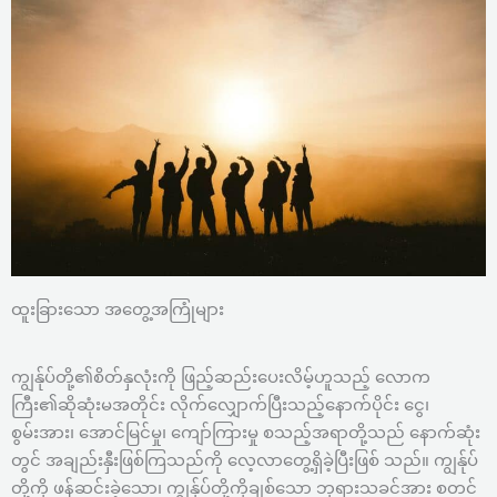
ထူးခြားသော အတွေ့အကြုံများ
ကျွန်ုပ်တို့၏စိတ်နှလုံးကို ဖြည့်ဆည်းပေးလိမ့်ဟူသည့် လောက
ကြီး၏ဆိုဆုံးမအတိုင်း လိုက်လျှောက်ပြီးသည့်နောက်ပိုင်း ငွေ၊
စွမ်းအား၊ အောင်မြင်မှု၊ ကျော်ကြားမှု စသည့်အရာတို့သည် နောက်ဆုံး
တွင် အချည်းနှီးဖြစ်ကြသည်ကို လေ့လာတွေ့ရှိခဲ့ပြီးဖြစ် သည်။ ကျွန်ုပ်
တို့ကို ဖန်ဆင်းခဲ့သော၊ ကျွန်ုပ်တို့ကိုချစ်သော ဘုရားသခင်အား စတင်