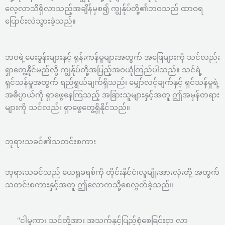
လေ့လာသိရှိလာသည့်အချိန်မှစ၍ ကျွန်ုပ်တို့၏ဘဝသည် ထာဝရ
ပြောင်းလဲသွားခဲ့သည်။
ဘဝရဲ့မေးခွန်းများနှင့် ရုန်းကန်မှုများအတွက် အဖြေများကို သင်လည်း
ရှာတွေ့နိုင်မည်လို့ ကျွန်ုပ်တို့အပြည့်အဝယုံကြည်ပါသည်။ သင်ရဲ့
ရှင်သန်မှုအတွက် ရည်ရွယ်ချက်ရှိသည်၊ မျှော်လင့်ချက်နှင့် ရှင်သန်မှုရဲ့
အဓိပ္ပာယ်ကို ရှာဖွေနေကြသည့် အခြားသူများနှင့်အတူ ဤအမှန်တရား
များကို သင်လည်း ရှာဖွေတွေ့ရှိနိုင်သည်။
ဘုရားသခင်၏သတင်းစကား
ဘုရားသခင်သည် ယေရှုခရစ်ကို တိုင်းနိုင်ငံ၊လူမျိုးအားလုံးတို့ အတွက်
သတင်းစကားနှင့်အတူ ဤလောကသို့စေလွှတ်ခဲ့သည်။
"ငါမူကား သင်တို့အား အသက်နှင့်ပြည့်စုံစေခြင်းငှာ လာ